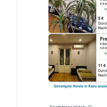
0,9 
5 €
Durc
Nach
Fr
0,6 
11 €
Durc
Nach
Günstigste Hotels in Kairo anze