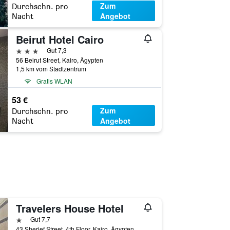
Zum
Durchschn. pro
Angebot
Nacht
Beirut Hotel Cairo
3 Sterne
Gut 7,3
56 Beirut Street, Kairo, Ägypten
1,5 km vom Stadtzentrum
Gratis WLAN
53 €
Zum
Durchschn. pro
Angebot
Nacht
Travelers House Hotel
1 Stern
Gut 7,7
43 Sherief Street, 4th Floor, Kairo, Ägypten