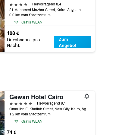
4 Sterne
Hervorragend 8,4
21 Mohamed Mazhar Street, Kairo, Ägypten
0,0 km vom Stadtzentrum
Gratis WLAN
108 €
Zum
Durchschn. pro
Angebot
Nacht
Gewan Hotel Cairo
5 Sterne
Hervorragend 8,1
Omar Ibn El Khattab Street, Nasr City, Kairo, Ägypten
1,2 km vom Stadtzentrum
Gratis WLAN
74 €