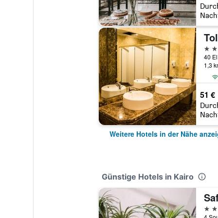
Durc
Nach
5 St
40 El
1,3 
51 €
Durc
Nach
Weitere Hotels in der Nähe anze
Günstige Hotels in Kairo
Saf
2 St