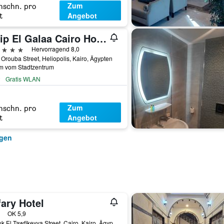
Zum
hschn. pro
Angebot
t
Tolip El Galaa Cairo Hotel
erne
Hervorragend 8,0
 Orouba Street, Heliopolis, Kairo, Ägypten
km vom Stadtzentrum
Gratis WLAN
Zum
hschn. pro
Angebot
t
igen
ary Hotel
erne
OK 5,9
4 Souk El Tawfikeyya Street, Cairo, Kairo, Ägypten