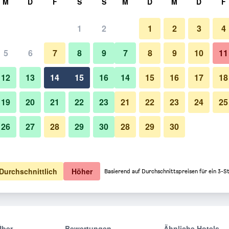
M
D
F
S
S
M
D
M
D
F
1
2
1
2
3
4
5
6
7
8
9
7
8
9
10
11
12
13
14
15
16
14
15
16
17
18
Preise anzeigen
19
20
21
22
23
21
22
23
24
25
26
27
28
29
30
28
29
30
Preise anzeigen
Preise anzeigen
Durchschnittlich
Höher
Basierend auf Durchschnittspreisen für ein 3-S
Über
Bewertungen
Ähnliche Hotels