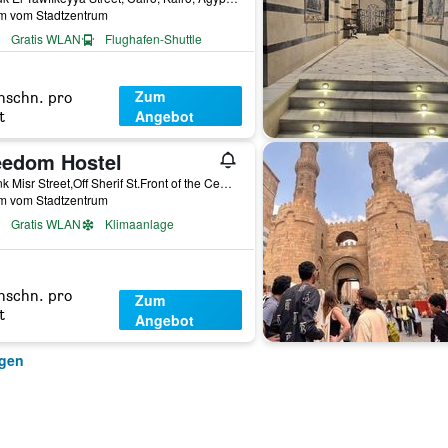
km vom Stadtzentrum
Gratis WLAN
Flughafen-Shuttle
Zum
hschn. pro
Angebot
t
eedom Hostel
6 Bank Misr Street,Off Sherif St.Front of the Central Bank of Egypt., Kairo, Ägypten
km vom Stadtzentrum
Gratis WLAN
Klimaanlage
hschn. pro
Zum
t
Angebot
igen