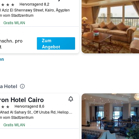
erne
Hervorragend 8,2
 Aziz El Shennawy Street, Kairo, Ägypten
km vom Stadtzentrum
Gratis WLAN
Zum
hschn. pro
Angebot
t
en
a Hotel
ron Hotel Cairo
erne
Hervorragend 8,6
4 Ma'Ahad Al Sahary St., Off Uruba Rd, Heliopolis, Cairo, Egito, Kairo, Ägypten
km vom Stadtzentrum
Gratis WLAN