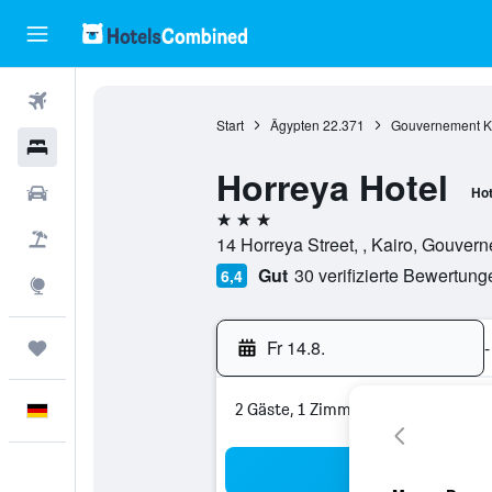
Flüge
Start
Ägypten
22.371
Gouvernement K
Hotels
Horreya Hotel
Mietwagen
Hot
3 Sterne
Pauschalreisen
14 Horreya Street, , Kairo, Gouver
Gut
30 verifizierte Bewertung
6,4
Explore
Fr 14.8.
-
Trips
2 Gäste, 1 Zimmer
Deutsch
Suc