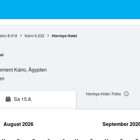
airo
8.019
Kairo
6.232
Horreya Hotel
el
nement Kairo, Ägypten
en
Horreya Hotel: Fotos
Sa 15.8.
August 2026
September 202
hen