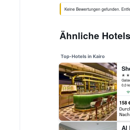
Keine Bewertungen gefunden. Entfer
Ähnliche Hotels
Top-Hotels in Kairo
5 St
Galae
0,0 
158 
Durc
Nach
Al 