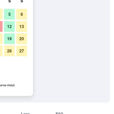
S
S
5
6
12
13
19
20
26
27
terne-Hotel.
Lage
FAQ