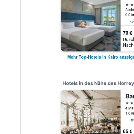
5 St
Abdel
0,0 
70 €
Durc
Nach
Mehr Top-Hotels in Kairo anzeig
Hotels in des Nähe des Horrey
Ba
4 St
1,0 
65 €