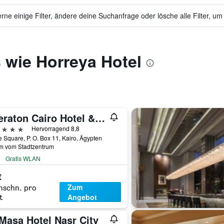
ne einige Filter, ändere deine Suchanfrage oder lösche alle Filter, um
 wie Horreya Hotel
Sheraton Cairo Hotel & Casino
erne
Hervorragend 8,8
 Square, P. O. Box 11, Kairo, Ägypten
km vom Stadtzentrum
Gratis WLAN
€
Zum
hschn. pro
Angebot
t
Masa Hotel Nasr City