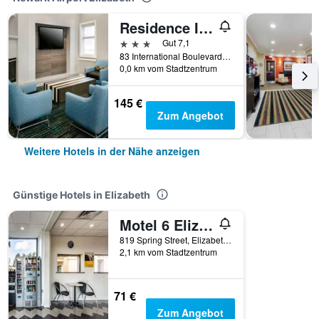
Residence Inn by Marriott Newark Elizabeth/Liberty International Airport
3 Sterne
Gut 7,1
83 International Boulevard, Elizabeth, NJ, USA
0,0 km vom Stadtzentrum
145 €
Zum Angebot
Weitere Hotels in der Nähe anzeigen
Günstige Hotels in Elizabeth
Motel 6 Elizabeth Nj Newark Liberty Intl Airport
819 Spring Street, Elizabeth, NJ, USA
2,1 km vom Stadtzentrum
71 €
Zum Angebot