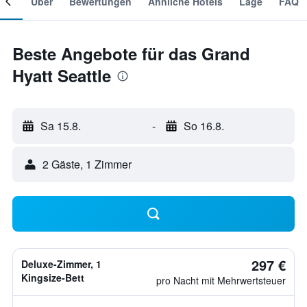
mer
Über
Bewertungen
Ähnliche Hotels
Lage
FAQ
Beste Angebote für das Grand
Hyatt Seattle
Sa 15.8.
-
So 16.8.
2 Gäste, 1 Zimmer
297 €
Deluxe-Zimmer, 1
Kingsize-Bett
pro Nacht mit Mehrwertsteuer