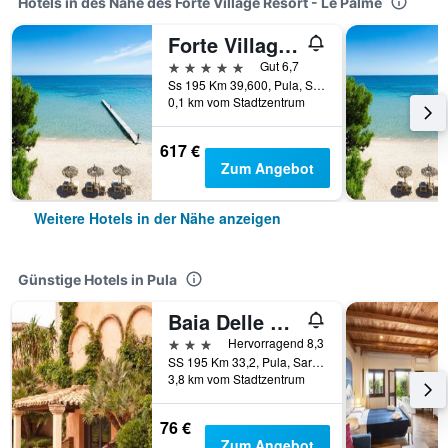
Hotels in des Nähe des Forte Village Resort - Le Palme
Forte Village Resort - Pineta
5 Sterne
Gut 6,7
Ss 195 Km 39,600, Pula, Sardinien, Italien
0,1 km vom Stadtzentrum
617 €
Zum Angebot
Weitere Hotels in der Nähe anzeigen
Günstige Hotels in Pula
Baia Delle Palme Beach
3 Sterne
Hervorragend 8,3
SS 195 Km 33,2, Pula, Sardinien, Italien
3,8 km vom Stadtzentrum
76 €
Zum Angebot