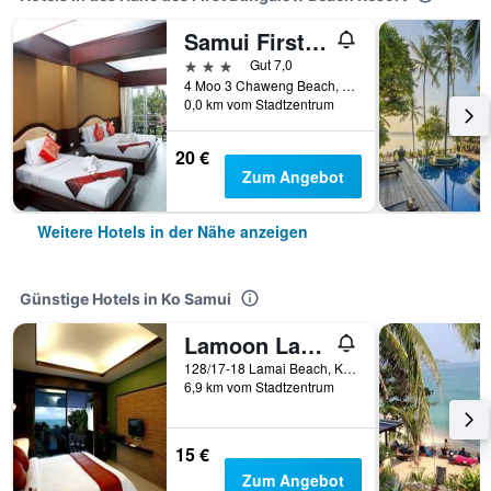
Samui First House Hotel
3 Sterne
Gut 7,0
4 Moo 3 Chaweng Beach, Ko Samui, Thailand
0,0 km vom Stadtzentrum
20 €
Zum Angebot
Weitere Hotels in der Nähe anzeigen
Günstige Hotels in Ko Samui
Lamoon Lamai Residence
128/17-18 Lamai Beach, Ko Samui, Thailand
6,9 km vom Stadtzentrum
15 €
Zum Angebot