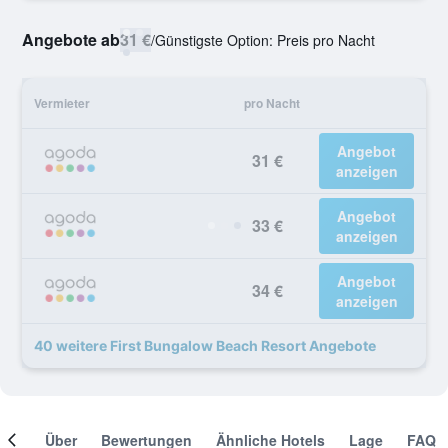
Angebote ab
31 €
/
Günstigste Option: Preis pro Nacht
Vermieter
pro Nacht
Angebot
31 €
anzeigen
Angebot
33 €
anzeigen
Angebot
34 €
anzeigen
40 weitere First Bungalow Beach Resort Angebote
mer
Über
Bewertungen
Ähnliche Hotels
Lage
FAQ