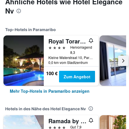
Ähnliche Hotels wie Hotel Elegance
Nv
Top-Hotels in Paramaribo
Royal Torarica Hotel
4 Sterne
Hervorragend
8,3
Kleine Waterstraat 10, Paramaribo, Surinam
0,0 km vom Stadtzentrum
100 €
Zum Angebot
Mehr Top-Hotels in Paramaribo anzeigen
Hotels in des Nähe des Hotel Elegance Nv
Ramada by Wyndham Princess Paramaribo
4 Sterne
Gut 7,9