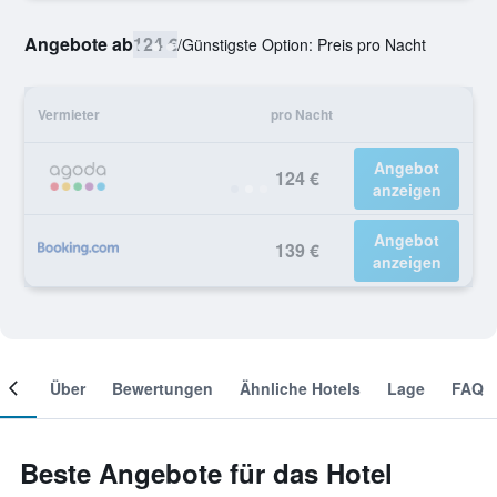
Angebote ab
124 €
/
Günstigste Option: Preis pro Nacht
Vermieter
pro Nacht
Angebot
124 €
anzeigen
Angebot
139 €
anzeigen
mer
Über
Bewertungen
Ähnliche Hotels
Lage
FAQ
Beste Angebote für das Hotel