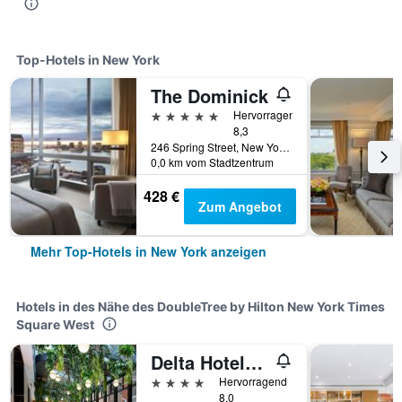
Top-Hotels in New York
The Dominick
5 Sterne
Hervorragend
8,3
246 Spring Street, New York, NY, USA
0,0 km vom Stadtzentrum
428 €
Zum Angebot
Mehr Top-Hotels in New York anzeigen
Hotels in des Nähe des DoubleTree by Hilton New York Times
Square West
Delta Hotels by Marriott New York Times Square
4 Sterne
Hervorragend
8,0