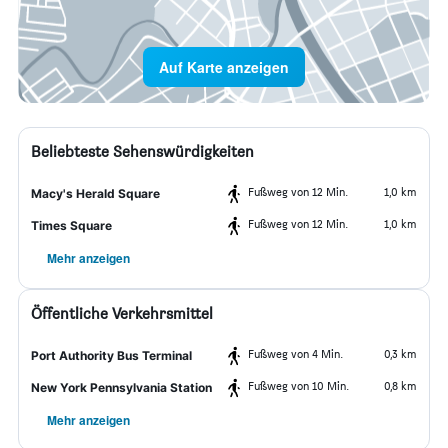
Auf Karte anzeigen
Beliebteste Sehenswürdigkeiten
Fußweg von 12 Min.
1,0 km
Macy's Herald Square
Fußweg von 12 Min.
1,0 km
Times Square
Mehr anzeigen
Öffentliche Verkehrsmittel
Fußweg von 4 Min.
0,3 km
Port Authority Bus Terminal
Fußweg von 10 Min.
0,8 km
New York Pennsylvania Station
Mehr anzeigen