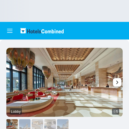
Lobby
1/5