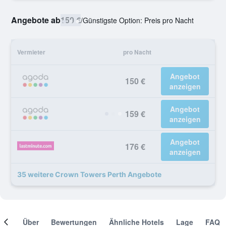
Angebote ab
150 €
/
Günstigste Option: Preis pro Nacht
Vermieter
pro Nacht
Angebot
150 €
anzeigen
Angebot
159 €
anzeigen
Angebot
176 €
anzeigen
35 weitere Crown Towers Perth Angebote
mer
Über
Bewertungen
Ähnliche Hotels
Lage
FAQ