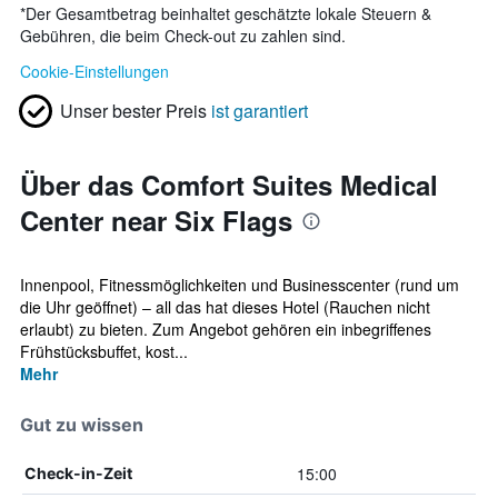
*
Der Gesamtbetrag beinhaltet geschätzte lokale Steuern &
Gebühren, die beim Check-out zu zahlen sind.
Cookie-Einstellungen
Unser bester Preis
ist garantiert
Über das Comfort Suites Medical
Center near Six Flags
Innenpool, Fitnessmöglichkeiten und Businesscenter (rund um
die Uhr geöffnet) – all das hat dieses Hotel (Rauchen nicht
erlaubt) zu bieten. Zum Angebot gehören ein inbegriffenes
Frühstücksbuffet, kost...
Mehr
Gut zu wissen
15:00
Check-in-Zeit