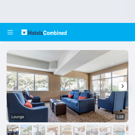
Lounge
1/28