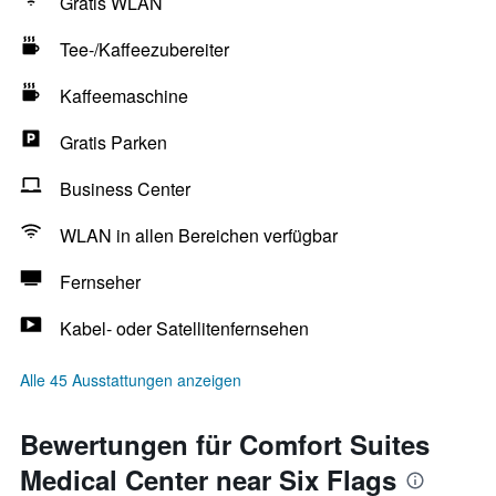
Gratis WLAN
Tee-/Kaffeezubereiter
Kaffeemaschine
Gratis Parken
Business Center
WLAN in allen Bereichen verfügbar
Fernseher
Kabel- oder Satellitenfernsehen
Alle 45 Ausstattungen anzeigen
Bewertungen für Comfort Suites
Medical Center near Six Flags