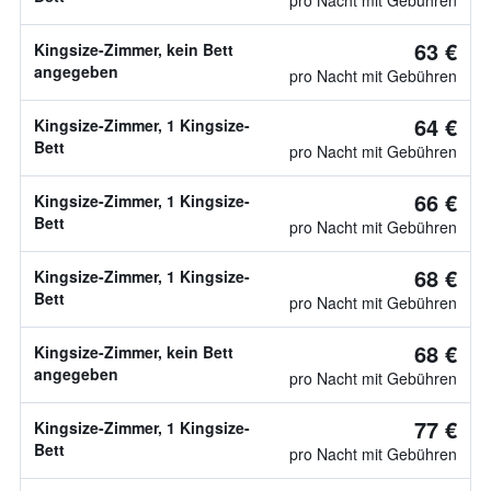
pro Nacht mit Gebühren
63 €
Kingsize-Zimmer, kein Bett
angegeben
pro Nacht mit Gebühren
64 €
Kingsize-Zimmer, 1 Kingsize-
Bett
pro Nacht mit Gebühren
66 €
Kingsize-Zimmer, 1 Kingsize-
Bett
pro Nacht mit Gebühren
68 €
Kingsize-Zimmer, 1 Kingsize-
Bett
pro Nacht mit Gebühren
68 €
Kingsize-Zimmer, kein Bett
angegeben
pro Nacht mit Gebühren
77 €
Kingsize-Zimmer, 1 Kingsize-
Bett
pro Nacht mit Gebühren