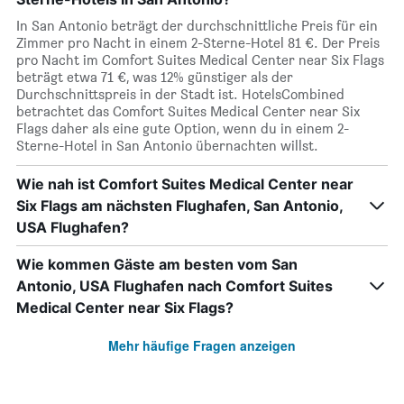
In San Antonio beträgt der durchschnittliche Preis für ein
Zimmer pro Nacht in einem 2-Sterne-Hotel 81 €. Der Preis
pro Nacht im Comfort Suites Medical Center near Six Flags
beträgt etwa 71 €, was 12% günstiger als der
Durchschnittspreis in der Stadt ist. HotelsCombined
betrachtet das Comfort Suites Medical Center near Six
Flags daher als eine gute Option, wenn du in einem 2-
Sterne-Hotel in San Antonio übernachten willst.
Wie nah ist Comfort Suites Medical Center near
Six Flags am nächsten Flughafen, San Antonio,
USA Flughafen?
Wie kommen Gäste am besten vom San
Antonio, USA Flughafen nach Comfort Suites
Medical Center near Six Flags?
Mehr häufige Fragen anzeigen