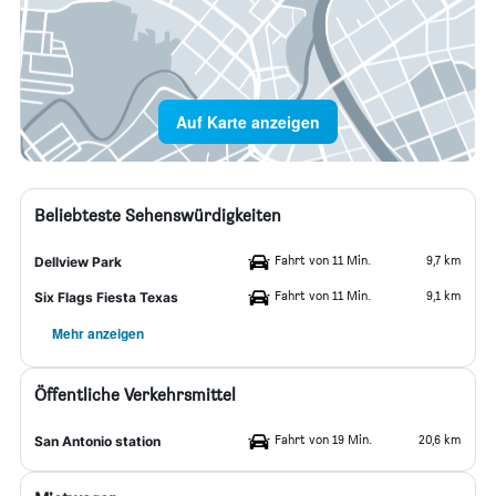
Auf Karte anzeigen
Beliebteste Sehenswürdigkeiten
Fahrt von 11 Min.
9,7 km
Dellview Park
Fahrt von 11 Min.
9,1 km
Six Flags Fiesta Texas
Mehr anzeigen
Öffentliche Verkehrsmittel
Fahrt von 19 Min.
20,6 km
San Antonio station