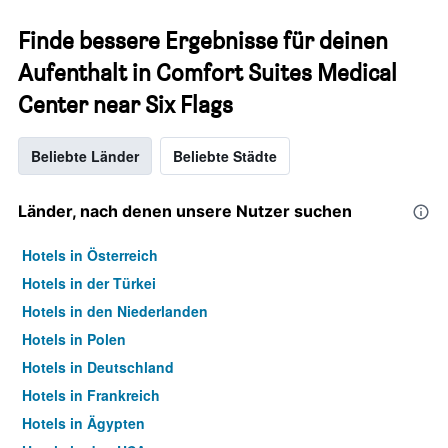
Finde bessere Ergebnisse für deinen
Aufenthalt in Comfort Suites Medical
Center near Six Flags
Beliebte Länder
Beliebte Städte
Länder, nach denen unsere Nutzer suchen
Hotels in Österreich
Hotels in der Türkei
Hotels in den Niederlanden
Hotels in Polen
Hotels in Deutschland
Hotels in Frankreich
Hotels in Ägypten