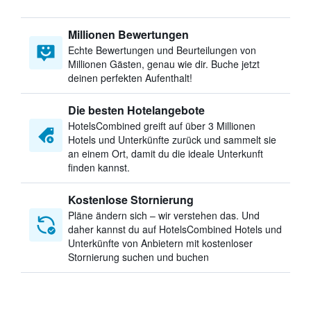
Millionen Bewertungen
Echte Bewertungen und Beurteilungen von
Millionen Gästen, genau wie dir. Buche jetzt
deinen perfekten Aufenthalt!
Die besten Hotelangebote
HotelsCombined greift auf über 3 Millionen
Hotels und Unterkünfte zurück und sammelt sie
an einem Ort, damit du die ideale Unterkunft
finden kannst.
Kostenlose Stornierung
Pläne ändern sich – wir verstehen das. Und
daher kannst du auf HotelsCombined Hotels und
Unterkünfte von Anbietern mit kostenloser
Stornierung suchen und buchen