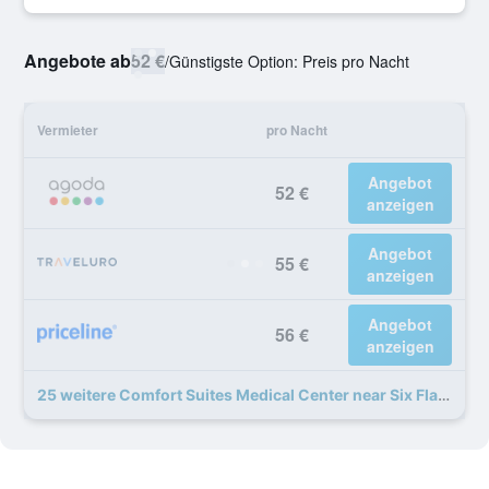
Angebote ab
52 €
/
Günstigste Option: Preis pro Nacht
Vermieter
pro Nacht
Angebot
52 €
anzeigen
Angebot
55 €
anzeigen
Angebot
56 €
anzeigen
25 weitere Comfort Suites Medical Center near Six Flags Angebote