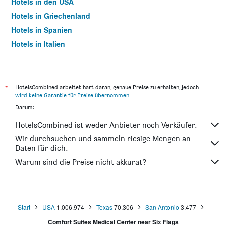
Hotels in den USA
Hotels in Griechenland
Hotels in Spanien
Hotels in Italien
Hotels in Thailand
*
HotelsCombined arbeitet hart daran, genaue Preise zu erhalten, jedoch
wird keine Garantie für Preise übernommen
.
Darum:
HotelsCombined ist weder Anbieter noch Verkäufer.
Wir durchsuchen und sammeln riesige Mengen an
Daten für dich.
Warum sind die Preise nicht akkurat?
Start
USA
1.006.974
Texas
70.306
San Antonio
3.477
Comfort Suites Medical Center near Six Flags