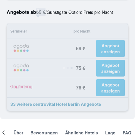
Angebote ab
69 €
/
Günstigste Option: Preis pro Nacht
Vermieter
pro Nacht
Angebot
69 €
anzeigen
Angebot
75 €
anzeigen
Angebot
76 €
anzeigen
33 weitere centrovital Hotel Berlin Angebote
mer
Über
Bewertungen
Ähnliche Hotels
Lage
FAQ