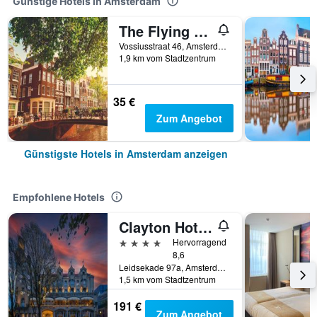
Günstige Hotels in Amsterdam
The Flying Pig Uptown Hostel
Vossiusstraat 46, Amsterdam, Provinz Nordholland, Niederlande
1,9 km vom Stadtzentrum
35 €
Zum Angebot
Günstigste Hotels in Amsterdam anzeigen
Empfohlene Hotels
Clayton Hotel Amsterdam American
4 Sterne
Hervorragend
8,6
Leidsekade 97a, Amsterdam, Provinz Nordholland, Niederlande
1,5 km vom Stadtzentrum
191 €
Zum Angebot