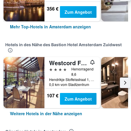
356 €
Zum Angebot
Mehr Top-Hotels in Amsterdam anzeigen
Hotels in des Nähe des Bastion Hotel Amsterdam Zuidwest
Westcord Fashion Hotel Amsterdam
4 Sterne
Hervorragend
8,6
Hendrikje Stoffelsstraat 1, Amsterdam, Provinz Nordholland, Niederlande
0,0 km vom Stadtzentrum
107 €
Zum Angebot
Weitere Hotels in der Nähe anzeigen