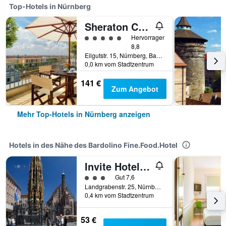
Top-Hotels in Nürnberg
Sheraton Carlton Hotel Nürnberg
Bewertungskategorie 5
Hervorragend
8,8
Eilgutstr. 15, Nürnberg, Bayern, Deutschland
0,0 km vom Stadtzentrum
141 €
Zum Angebot
Mehr Top-Hotels in Nürnberg anzeigen
Hotels in des Nähe des Bardolino Fine.Food.Hotel
Invite Hotel Nürnberg City
Bewertungskategorie 3
Gut 7,6
Landgrabenstr. 25, Nürnberg, Bayern, Deutschland
0,4 km vom Stadtzentrum
53 €