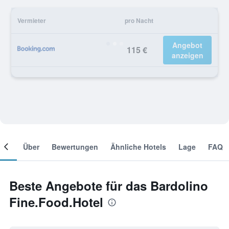
Vermieter
pro Nacht
Angebot
115 €
anzeigen
mer
Über
Bewertungen
Ähnliche Hotels
Lage
FAQ
Beste Angebote für das Bardolino
Fine.Food.Hotel