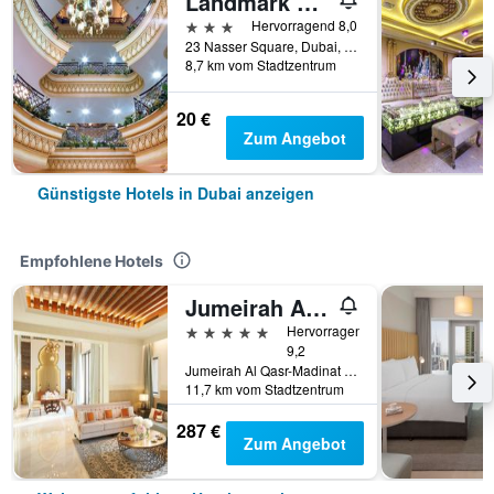
Landmark Plaza Hotel
3 Sterne
Hervorragend 8,0
23 Nasser Square, Dubai, Vereinigte Arabische Emirate
8,7 km vom Stadtzentrum
20 €
Zum Angebot
Günstigste Hotels in Dubai anzeigen
Empfohlene Hotels
Jumeirah Al Qasr Dubai
5 Sterne
Hervorragend
9,2
Jumeirah Al Qasr-Madinat Jumeirah, PO Box 75157, Dubai, Vereinigte Arabische Emirate
11,7 km vom Stadtzentrum
287 €
Zum Angebot