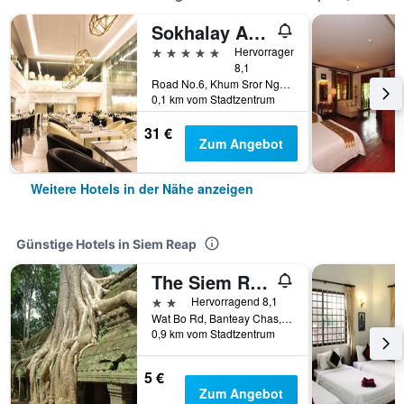
Sokhalay Angkor Residence and Spa
5 Sterne
Hervorragend
8,1
Road No.6, Khum Sror Nge, Siem Reap, Kambodscha
0,1 km vom Stadtzentrum
31 €
Zum Angebot
Weitere Hotels in der Nähe anzeigen
Günstige Hotels in Siem Reap
The Siem Reap Chilled Backpacker
2 Sterne
Hervorragend 8,1
Wat Bo Rd, Banteay Chas, Sla Kram, Siem Reap, Kambodscha
0,9 km vom Stadtzentrum
5 €
Zum Angebot