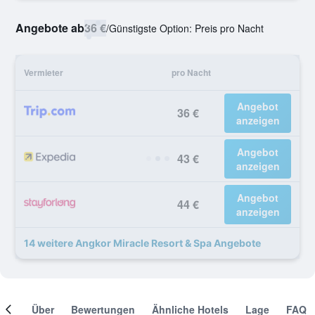
Angebote ab
36 €
/
Günstigste Option: Preis pro Nacht
Vermieter
pro Nacht
Angebot
36 €
anzeigen
Angebot
43 €
anzeigen
Angebot
44 €
anzeigen
14 weitere Angkor Miracle Resort & Spa Angebote
mer
Über
Bewertungen
Ähnliche Hotels
Lage
FAQ