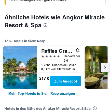
Ähnliche Hotels wie Angkor Miracle
Resort & Spa
Top-Hotels in Siem Reap
Raffles Grand Hotel d'Angkor Siem Reap
5 Sterne
Hervorragend
9,6
1 Vithei Charles de Gaulle, Khum Svay, Dang Kumm, Siem Reap, Kambodscha
0,0 km vom Stadtzentrum
217 €
Zum Angebot
Mehr Top-Hotels in Siem Reap anzeigen
Hotels in des Nähe des Angkor Miracle Resort & Spa