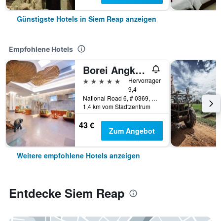
Günstigste Hotels in Siem Reap anzeigen
Empfohlene Hotels
Borei Angkor Resort & Spa
5 Sterne
Hervorragend
9,4
National Road 6, # 0369, Banteay Chas, Siem Reap, Kambodscha
1,4 km vom Stadtzentrum
43 €
Zum Angebot
Weitere empfohlene Hotels anzeigen
Entdecke Siem Reap