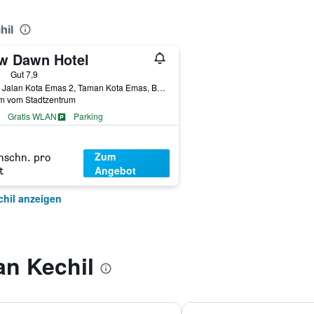
hil
w Dawn Hotel
erne
Gut 7,9
No. 2 Jalan Kota Emas 2, Taman Kota Emas, Batu 36 Jalan Johor, Pontian Kechil, Malaysia
km vom Stadtzentrum
Gratis WLAN
Parking
Zum
hschn. pro
Angebot
t
chil anzeigen
an Kechil