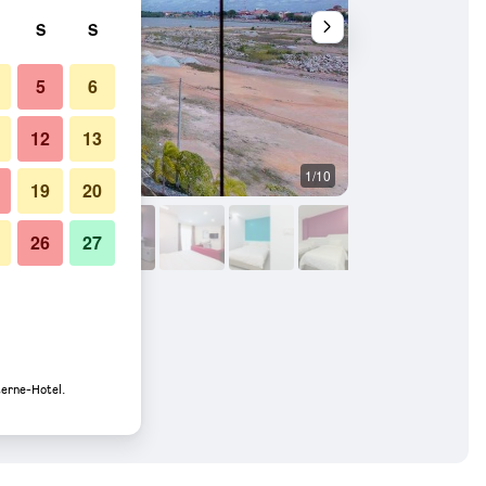
S
S
5
6
12
13
1/10
Gebäude
19
20
26
27
terne-Hotel.