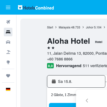
Flüge
Start
Malaysia
48.733
Johor
5.104
Hotels
Aloha Hotel
Mietwagen
Hotel
2 Sterne
Pauschalreisen
11, Jalan Delima 13, 82000, Pontia
+60 7686 8866
Explore
Hervorragend
511 verifizier
8,0
Trips
Sa 15.8.
-
Deutsch
2 Gäste, 1 Zimmer