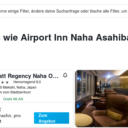
ne einige Filter, ändere deine Suchanfrage oder lösche alle Filter, um
 wie Airport Inn Naha Asahiba
Hyatt Regency Naha Okinawa
erne
Hervorragend 9,0
0 Makishi, Naha, Japan
km vom Stadtzentrum
Gratis WLAN
€
Zum
hschn. pro
Angebot
t