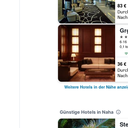
83 €
Durc
Nach
3 St
6-16
0,1 
36 €
Durc
Nach
Weitere Hotels in der Nähe anze
Günstige Hotels in Naha
Ste