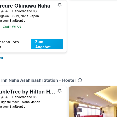
rcure Okinawa Naha
erne
Hervorragend 8,7
ogawa 3-3-19, Naha, Japan
km vom Stadtzentrum
Gratis WLAN
Zum
hschn. pro
Angebot
t
en
 Inn Naha Asahibashi Station - Hostel
DoubleTree by Hilton Hotel Naha
erne
Hervorragend 8,2
 Higashi-machi, Naha, Japan
km vom Stadtzentrum