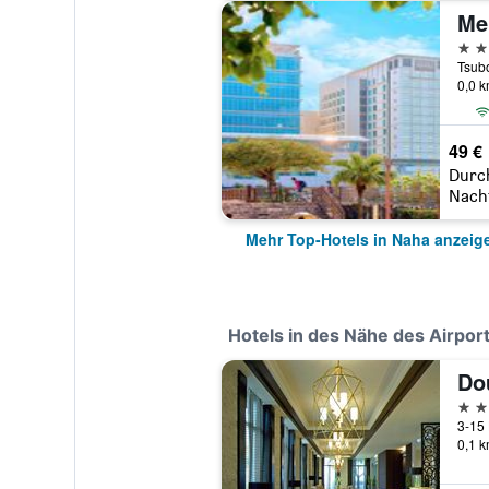
Me
4 St
Tsub
0,0 
49 €
Durc
Nach
Mehr Top-Hotels in Naha anzeig
Hotels in des Nähe des Airport
4 St
3-15
0,1 