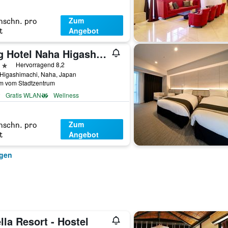
Zum
hschn. pro
Angebot
t
Grg Hotel Naha Higashimachi
erne
Hervorragend 8,2
 Higashimachi, Naha, Japan
km vom Stadtzentrum
Gratis WLAN
Wellness
Zum
hschn. pro
Angebot
t
igen
lla Resort - Hostel