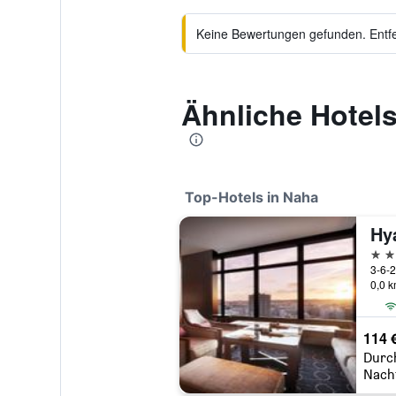
Keine Bewertungen gefunden. Entfer
Ähnliche Hotels
Top-Hotels in Naha
4 St
3-6-2
0,0 
114 
Durc
Nach