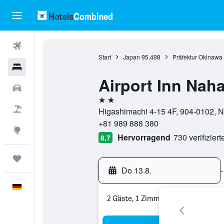
Flüge
Start
Japan
95.498
Präfektur Okinawa
Hotels
Airport Inn Naha
Mietwagen
2 Sterne
Pauschalreisen
Higashimachi 4-15 4F, 904-0102, N
+81 989 888 380
Explore
Hervorragend
730 verifizier
8,7
Trips
Do 13.8.
-
Deutsch
2 Gäste, 1 Zimmer