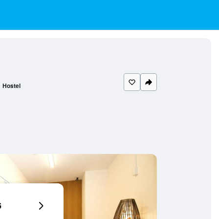
Hostel
6