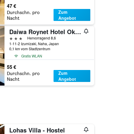
47 €
Zum
Durchschn. pro
Angebot
Nacht
Daiwa Roynet Hotel Okinawa-Kenchomae
3 Sterne
Hervorragend 8,6
1-11-2 Izumizaki, Naha, Japan
0,1 km vom Stadtzentrum
Gratis WLAN
55 €
Zum
Durchschn. pro
Angebot
Nacht
Lohas Villa - Hostel