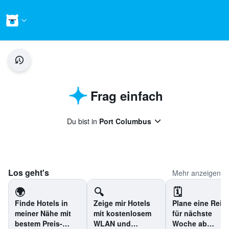
Frag einfach
Du bist in
Port Columbus
Los geht's
Mehr anzeigen
🌍
🔍
🗓️
Finde Hotels in
Zeige mir Hotels
Plane eine Reis
meiner Nähe mit
mit kostenlosem
für nächste
bestem Preis-
WLAN und
Woche ab