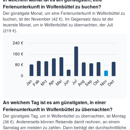
Ferienunterkunft in Wolfenbüttel zu buchen?
Der günstigste Monat, um eine Ferienunterkunft in Wolfenbüttel zu
buchen, ist der November (42 €). Im Gegensatz dazu ist der
teuerste Monat, um in Wolfenbüttel zu übernachten, der Juli
(219 €).
240 €
Bar
Chart
160 €
graphic.
chart
with
12
80 €
bars.
0
Das
Jan
Feb
Mrz
Apr
Mai
Jun
Jul
Aug
Sep
Okt
Nov
Dez
folgende
End
of
Diagramm
interactive
zeigt
chart
den
An welchem Tag ist es am günstigsten, in einer
durchschnittlichen
Ferienunterkunft in Wolfenbüttel zu übernachten?
Zimmerpreis
Der günstigste Tag, um in Wolfenbüttel zu übernachten, ist Montag
im
(36 €). Andererseits können Reisende damit rechnen, an einem
jeweiligen
Samstag am meisten zu zahlen. Dann beträgt der durchschnittliche
Monat