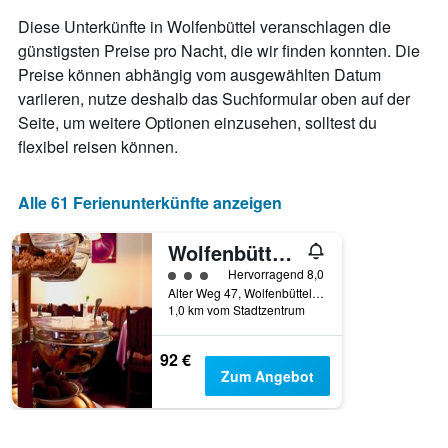
hat
Diese Unterkünfte in Wolfenbüttel veranschlagen die
1
günstigsten Preise pro Nacht, die wir finden konnten. Die
X-
Preise können abhängig vom ausgewählten Datum
Achse,
die
variieren, nutze deshalb das Suchformular oben auf der
die
Seite, um weitere Optionen einzusehen, solltest du
Wochentage
flexibel reisen können.
anzeigt.
Das
Diagramm
Alle 61 Ferienunterkünfte anzeigen
hat
1
Y-
Wolfenbüttel/Hotel Landhaus Duerkop
Achse,
Bewertungskategorie 3
Hervorragend 8,0
die
Alter Weg 47, Wolfenbüttel, Niedersachsen, Deutschland
den
1,0 km vom Stadtzentrum
durchschnittlichen
Zimmerpreis
92 €
anzeigt.
Zum Angebot