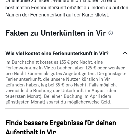
Unterkünfte zu finden. Weitere Informationen zu einer
hat
bestimmten Ferienunterkunft erhältst du, indem du auf den
1
Namen der Ferienunterkunft auf der Karte klickst.
X-
Achse,
die
Fakten zu Unterkünften in Vir
die
Anzahl
der
Tage
Wie viel kostet eine Ferienunterkunft in Vir?
vor
dem
Im Durchschnitt kostet es 133 € pro Nacht, eine
Aufenthalt
Ferienwohnung in Vir zu buchen, aber 125 € oder weniger
anzeigt
pro Nacht können als gutes Angebot gelten. Die günstigste
Das
Ferienunterkunft, die unsere Nutzer kürzlich in Vir
Diagramm
gefunden haben, lag bei 35 € pro Nacht. Falls möglich,
hat
vermeide die Buchung der Unterkunft im August (dem
1
teuersten Monat). Bei einer Buchung im April (dem
Y-
günstigsten Monat) sparst du möglicherweise Geld.
Achse,
die
den
Finde bessere Ergebnisse für deinen
durchschnittlichen
Zimmerpreis
Aufenthalt in Vir