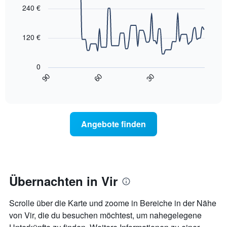
Das
with
240 €
Diagramm
90
data
hat
points.
1
120 €
X-
Das
Achse,
folgende
die
0
Diagramm
die
90
60
30
zeigt,
End
Wochentage
of
wie
anzeigt.
interactive
sich
chart
Das
der
Diagramm
Preis
hat
Angebote finden
für
1
ein
Y-
Zimmer
Achse,
ändert,
die
je
den
näher
Übernachten in Vir
durchschnittlichen
das
Zimmerpreis
Aufenthaltsdatum
anzeigt.
Scrolle über die Karte und zoome in Bereiche in der Nähe
rückt.
Das
von Vir, die du besuchen möchtest, um nahegelegene
Diagramm