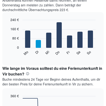
Andererseits können Reisende damit rechnen, an einem
Donnerstag am meisten zu zahlen. Dann beträgt der
durchschnittliche Übernachtungspreis 223 €.
240 €
Bar
Chart
graphic.
160 €
chart
with
7
80 €
bars.
0
Das
Mi
Do
Fr
Sa
So
Mo
Di
folgende
End
of
Diagramm
interactive
zeigt
chart
den
Wie lange im Voraus solltest du eine Ferienunterkunft in
durchschnittlichen
Vir buchen?
Preis
Buche mindestens 24 Tage vor Beginn deines Aufenthalts, um dir
eines
den besten Preis für deine Ferienunterkunft in Vir zu sichern.
Zimmers
für
den
360 €
jeweiligen
Line
Chart
Wochentag.
graphic.
chart