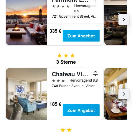
4 Sterne
Hervorragend
8,9
721 Government Street, Victoria, BC, Kanada
335 €
Zum Angebot
3 Sterne
3 Sterne
Chateau Victoria Hotel and Suites
3 Sterne
Hervorragend 8,8
740 Burdett Avenue, Victoria, BC, Kanada
185 €
Zum Angebot
2 Sterne