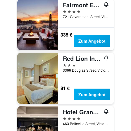
Fairmont Empress
4 Sterne
721 Government Street, Victoria, BC, Kanada
335 €
Zum Angebot
Red Lion Inn and Suites Victoria
3 Sterne
3366 Douglas Street, Victoria, BC, Kanada
81 €
Zum Angebot
Hotel Grand Pacific
4 Sterne
463 Belleville Street, Victoria, BC, Kanada