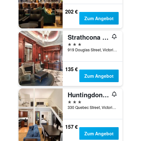
202 €
Zum Angebot
Strathcona Hotel
3 Sterne
919 Douglas Street, Victoria, BC, Kanada
135 €
Zum Angebot
Huntingdon Hotel and Suites
3 Sterne
330 Quebec Street, Victoria, BC, Kanada
157 €
Zum Angebot