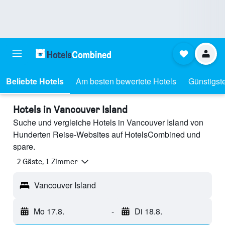
Beliebte Hotels
Am besten bewertete Hotels
Günstigst
Hotels in Vancouver Island
Suche und vergleiche Hotels in Vancouver Island von
Hunderten Reise-Websites auf HotelsCombined und
spare.
2 Gäste, 1 Zimmer
Vancouver Island
Mo 17.8.
-
Di 18.8.