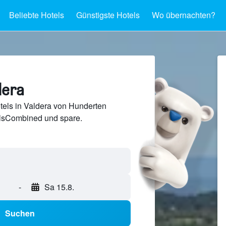
Beliebte Hotels
Günstigste Hotels
Wo übernachten?
dera
tels in Valdera von Hunderten
lsCombined und spare.
-
Sa 15.8.
Suchen