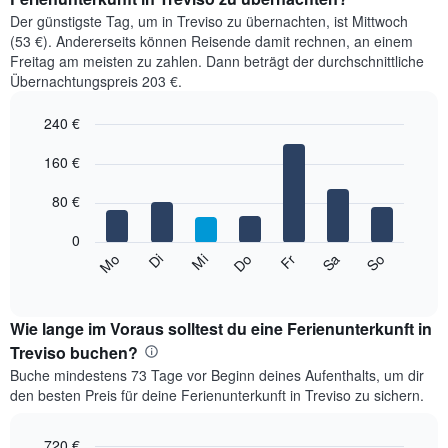
Der günstigste Tag, um in Treviso zu übernachten, ist Mittwoch
(53 €). Andererseits können Reisende damit rechnen, an einem
Freitag am meisten zu zahlen. Dann beträgt der durchschnittliche
Übernachtungspreis 203 €.
240 €
Bar
Chart
graphic.
160 €
chart
with
7
80 €
bars.
0
Das
Mi
Do
Fr
Sa
So
Mo
Di
folgende
End
of
Diagramm
interactive
zeigt
chart
den
Wie lange im Voraus solltest du eine Ferienunterkunft in
durchschnittlichen
Treviso buchen?
Preis
Buche mindestens 73 Tage vor Beginn deines Aufenthalts, um dir
eines
den besten Preis für deine Ferienunterkunft in Treviso zu sichern.
Zimmers
für
den
720 €