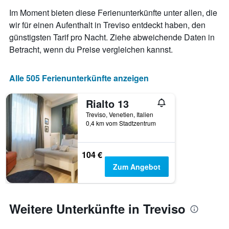
Das
Im Moment bieten diese Ferienunterkünfte unter allen, die
Diagramm
wir für einen Aufenthalt in Treviso entdeckt haben, den
hat
günstigsten Tarif pro Nacht. Ziehe abweichende Daten in
1
X-
Betracht, wenn du Preise vergleichen kannst.
Achse,
die
die
Alle 505 Ferienunterkünfte anzeigen
Anzahl
der
Rialto 13
Tage
vor
Treviso, Venetien, Italien
0,4 km vom Stadtzentrum
dem
Aufenthalt
anzeigt
Das
104 €
Diagramm
Zum Angebot
hat
1
Y-
Achse,
Weitere Unterkünfte in Treviso
die
den