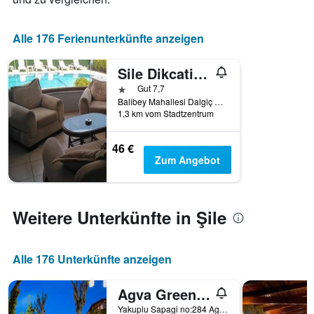
Alle 176 Ferienunterkünfte anzeigen
Sile Dikcati Pansiyon
1 Stern
Gut 7,7
Balibey Mahallesi Dalgiç Sokak, Şile, Türkei
1,3 km vom Stadtzentrum
46 €
Zum Angebot
Weitere Unterkünfte in Şile
Alle 176 Unterkünfte anzeigen
Agva Greenline Guesthouse (Adult Only +12)
Yakuplu Sapagi no:284 Agva Sile Istanbul, Şile, Türkei