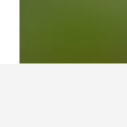
Start
Deutschland
303.539
Bayern
43.
Weitere Unterkü
Alle 210 Unterkünfte anzeigen