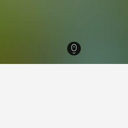
086
Siegsdorf
210
Siegsdorf
191
nfte in Siegsdorf