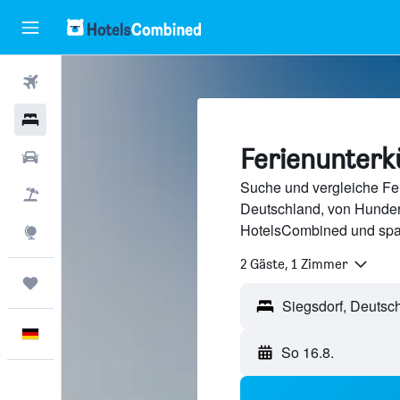
Flüge
Hotels
Ferienunterkü
Mietwagen
Suche und vergleiche Fer
Pauschalreisen
Deutschland, von Hunder
HotelsCombined und spa
Explore
2 Gäste, 1 Zimmer
Trips
Deutsch
So 16.8.