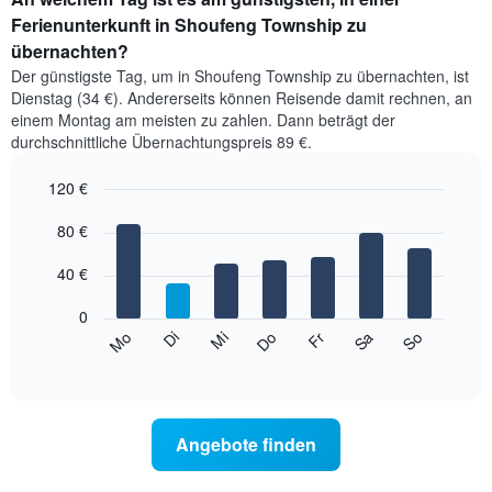
Ferienunterkunft in Shoufeng Township zu
übernachten?
Der günstigste Tag, um in Shoufeng Township zu übernachten, ist
Dienstag (34 €). Andererseits können Reisende damit rechnen, an
einem Montag am meisten zu zahlen. Dann beträgt der
durchschnittliche Übernachtungspreis 89 €.
120 €
Bar
Chart
graphic.
80 €
chart
with
7
40 €
bars.
0
Das
Mi
Do
Fr
Sa
So
Mo
Di
folgende
End
of
Diagramm
interactive
zeigt
chart
den
durchschnittlichen
Angebote finden
Preis
eines