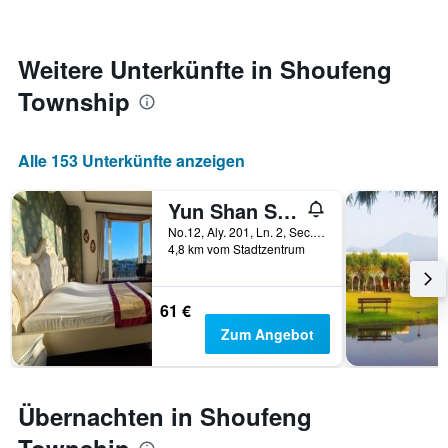
Zimmers
für
den
jeweiligen
Weitere Unterkünfte in Shoufeng
Wochentag.
Township
Das
Diagramm
hat
1
Alle 153 Unterkünfte anzeigen
X-
Achse,
Yun Shan Shui Yi Cui Hsuan Resort
die
die
No.12, Aly. 201, Ln. 2, Sec. 2, Fengping Rd., Shoufeng Township, Taiwan
Wochentage
4,8 km vom Stadtzentrum
anzeigt.
Das
Diagramm
61 €
hat
Zum Angebot
1
Y-
Achse,
die
Übernachten in Shoufeng
den
durchschnittlichen