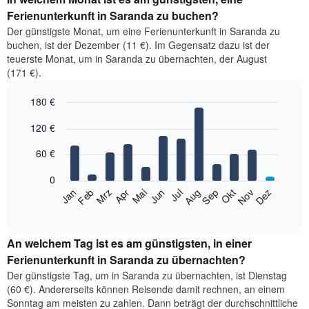
Ferienunterkunft in Saranda zu buchen?
Der günstigste Monat, um eine Ferienunterkunft in Saranda zu
buchen, ist der Dezember (11 €). Im Gegensatz dazu ist der
teuerste Monat, um in Saranda zu übernachten, der August
(171 €).
180 €
Bar
Chart
120 €
graphic.
chart
with
12
60 €
bars.
0
Das
Jan
Feb
Mrz
Apr
Mai
Jun
Jul
Aug
Sep
Okt
Nov
Dez
folgende
End
of
Diagramm
interactive
zeigt
chart
den
An welchem Tag ist es am günstigsten, in einer
durchschnittlichen
Ferienunterkunft in Saranda zu übernachten?
Zimmerpreis
Der günstigste Tag, um in Saranda zu übernachten, ist Dienstag
im
(60 €). Andererseits können Reisende damit rechnen, an einem
jeweiligen
Sonntag am meisten zu zahlen. Dann beträgt der durchschnittliche
Monat