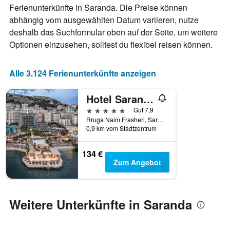
Ferienunterkünfte in Saranda. Die Preise können
1
X-
abhängig vom ausgewählten Datum variieren, nutze
Achse,
deshalb das Suchformular oben auf der Seite, um weitere
die
Optionen einzusehen, solltest du flexibel reisen können.
die
Anzahl
der
Alle 3.124 Ferienunterkünfte anzeigen
Tage
vor
dem
Hotel Saranda Butrinti, Affiliated by Meliá
Aufenthalt
5 Sterne
Gut 7,9
anzeigt
Rruga Naim Frasheri, Saranda, Albanien
Das
0,9 km vom Stadtzentrum
Diagramm
hat
134 €
1
Zum Angebot
Y-
Achse,
die
den
Weitere Unterkünfte in Saranda
durchschnittlichen
Zimmerpreis
anzeigt