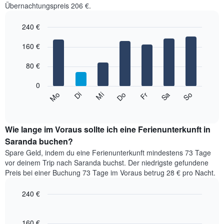
Übernachtungspreis 206 €.
an.
Das
240 €
Diagramm
hat
Bar
Chart
1
graphic.
160 €
chart
with
X-
7
Achse,
80 €
bars.
die
die
0
Das
Monate
Mi
Do
Fr
Sa
So
Mo
Di
folgende
End
anzeigt.
of
Diagramm
Das
interactive
zeigt
chart
Diagramm
den
Wie lange im Voraus sollte ich eine Ferienunterkunft in
hat
durchschnittlichen
Saranda buchen?
1
Preis
Y-
Spare Geld, indem du eine Ferienunterkunft mindestens 73 Tage
eines
Achse,
vor deinem Trip nach Saranda buchst. Der niedrigste gefundene
Zimmers
die
Preis bei einer Buchung 73 Tage im Voraus betrug 28 € pro Nacht.
für
den
den
durchschnittlichen
240 €
jeweiligen
Zimmerpreis
Wochentag.
Line
Chart
anzeigt.
graphic.
Das
chart
with
160 €
Diagramm