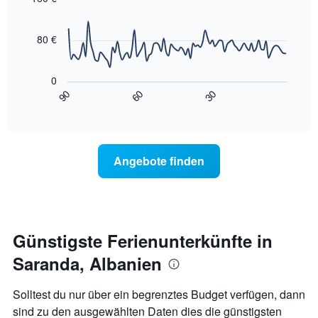
90
hat
data
1
points.
X-
80 €
Achse,
Das
die
folgende
die
0
Diagramm
Wochentage
90
60
30
zeigt,
End
anzeigt.
of
wie
interactive
Das
sich
chart
Diagramm
der
hat
Preis
Angebote finden
1
für
Y-
ein
Achse,
Zimmer
die
ändert,
den
je
durchschnittlichen
näher
Günstigste Ferienunterkünfte in
Zimmerpreis
das
anzeigt.
Saranda, Albanien
Aufenthaltsdatum
rückt.
Das
Solltest du nur über ein begrenztes Budget verfügen, dann
Diagramm
sind zu den ausgewählten Daten dies die günstigsten
hat