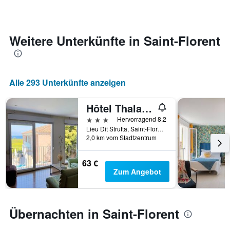
Zimmer
ändert,
je
näher
Weitere Unterkünfte in Saint-Florent
das
Aufenthaltsdatum
rückt.
Das
Alle 293 Unterkünfte anzeigen
Diagramm
hat
1
Hôtel Thalassa
X-
3 Sterne
Hervorragend 8,2
Achse,
Lieu Dit Strutta, Saint-Florent, Korsika, Frankreich
die
2,0 km vom Stadtzentrum
die
Anzahl
63 €
der
Zum Angebot
Tage
vor
dem
Aufenthalt
Übernachten in Saint-Florent
anzeigt
Das