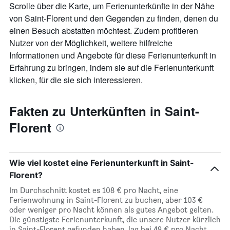
Diagramm
Scrolle über die Karte, um Ferienunterkünfte in der Nähe
hat
von Saint-Florent und den Gegenden zu finden, denen du
1
Y-
einen Besuch abstatten möchtest. Zudem profitieren
Achse,
Nutzer von der Möglichkeit, weitere hilfreiche
die
Informationen und Angebote für diese Ferienunterkunft in
den
Erfahrung zu bringen, indem sie auf die Ferienunterkunft
durchschnittlichen
Zimmerpreis
klicken, für die sie sich interessieren.
anzeigt
Fakten zu Unterkünften in Saint-
Florent
Wie viel kostet eine Ferienunterkunft in Saint-
Florent?
Im Durchschnitt kostet es 108 € pro Nacht, eine
Ferienwohnung in Saint-Florent zu buchen, aber 103 €
oder weniger pro Nacht können als gutes Angebot gelten.
Die günstigste Ferienunterkunft, die unsere Nutzer kürzlich
in Saint-Florent gefunden haben, lag bei 49 € pro Nacht.