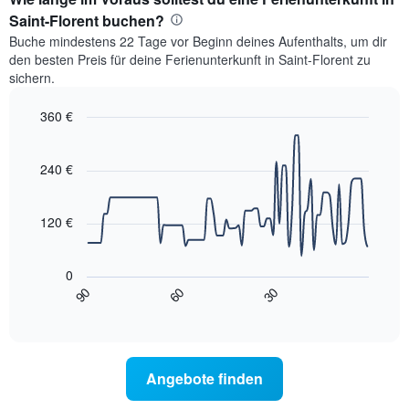
Saint-Florent buchen?
Buche mindestens 22 Tage vor Beginn deines Aufenthalts, um dir
den besten Preis für deine Ferienunterkunft in Saint-Florent zu
sichern.
360 €
Line
Chart
graphic.
chart
with
240 €
90
data
points.
120 €
Das
folgende
0
Diagramm
90
60
30
zeigt,
End
of
wie
interactive
sich
chart
der
Preis
Angebote finden
für
ein