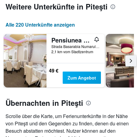
jeweiligen
Weitere Unterkünfte in Piteşti
Wochentag.
Das
Diagramm
Alle 220 Unterkünfte anzeigen
hat
1
X-
Pensiunea Domneasca
Achse,
Strada Basarabia Numarul 1A, Piteşti, Rumänien
die
2,1 km vom Stadtzentrum
die
Wochentage
anzeigt.
49 €
Das
Zum Angebot
Diagramm
hat
1
Y-
Übernachten in Piteşti
Achse,
die
den
Scrolle über die Karte, um Ferienunterkünfte in der Nähe
durchschnittlichen
von Piteşti und den Gegenden zu finden, denen du einen
Zimmerpreis
Besuch abstatten möchtest. Nutzer können auf den
anzeigt.