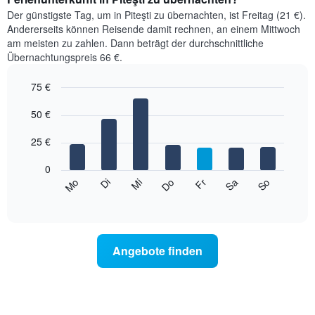
Der günstigste Tag, um in Piteşti zu übernachten, ist Freitag (21 €).
Andererseits können Reisende damit rechnen, an einem Mittwoch
am meisten zu zahlen. Dann beträgt der durchschnittliche
Übernachtungspreis 66 €.
75 €
Bar
Chart
graphic.
50 €
chart
with
7
25 €
bars.
0
Das
So
Do
Mo
Fr
Di
Sa
Mi
folgende
End
of
Diagramm
interactive
zeigt
chart
den
durchschnittlichen
Angebote finden
Preis
eines
Zimmers
für
den