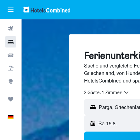
Flüge
Hotels
Ferienunterk
Mietwagen
Suche und vergleiche Fer
Pauschalreisen
Griechenland, von Hunde
HotelsCombined und spa
Explore
2 Gäste, 1 Zimmer
Trips
Deutsch
Sa 15.8.