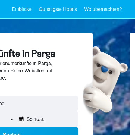
Einblicke
Günstigste Hotels
Wo übernachten?
ünfte in Parga
ienunterkünfte in Parga,
rten Reise-Websites auf
re.
-
So 16.8.
Suchen