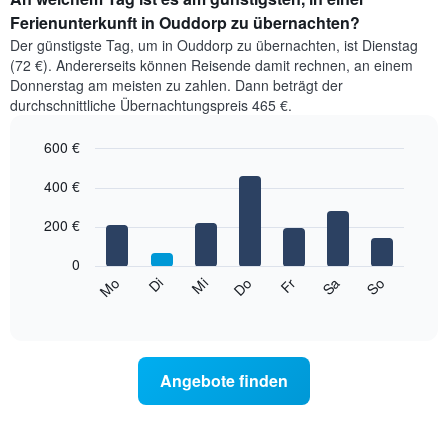
Ferienunterkunft in Ouddorp zu übernachten?
Der günstigste Tag, um in Ouddorp zu übernachten, ist Dienstag
(72 €). Andererseits können Reisende damit rechnen, an einem
Donnerstag am meisten zu zahlen. Dann beträgt der
durchschnittliche Übernachtungspreis 465 €.
600 €
Bar
Chart
graphic.
400 €
chart
with
7
200 €
bars.
0
Das
Mi
Do
Fr
Sa
So
Mo
Di
folgende
End
of
Diagramm
interactive
zeigt
chart
den
durchschnittlichen
Angebote finden
Preis
eines
Zimmers
für