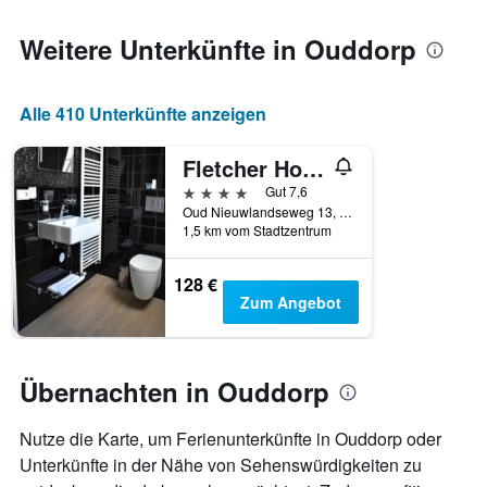
den
jeweiligen
Weitere Unterkünfte in Ouddorp
Wochentag.
Das
Diagramm
Alle 410 Unterkünfte anzeigen
hat
1
X-
Fletcher Hotel-Restaurant Duinzicht
Achse,
4 Sterne
Gut 7,6
die
Oud Nieuwlandseweg 13, Ouddorp, Südholland, Niederlande
die
1,5 km vom Stadtzentrum
Wochentage
anzeigt.
128 €
Das
Zum Angebot
Diagramm
hat
1
Y-
Übernachten in Ouddorp
Achse,
die
den
Nutze die Karte, um Ferienunterkünfte in Ouddorp oder
durchschnittlichen
Unterkünfte in der Nähe von Sehenswürdigkeiten zu
Zimmerpreis