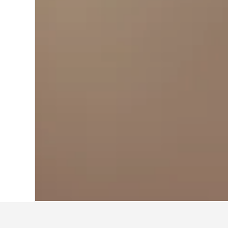
Start
Schweden
23.052
Orsa
45
O