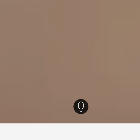
rsa
30