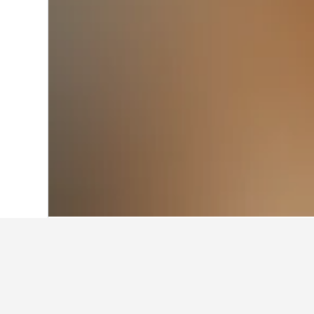
Start
Rumänien
44.548
Constanţa
7.5
Übernachten in