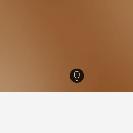
10
Olimp
107
Olimp
74
 Olimp