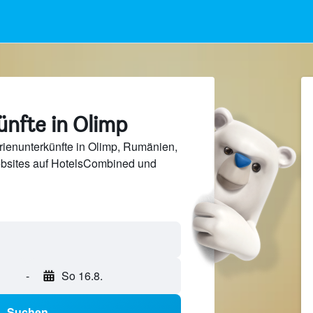
ünfte in Olimp
ienunterkünfte in Olimp, Rumänien,
bsites auf HotelsCombined und
-
So 16.8.
Suchen