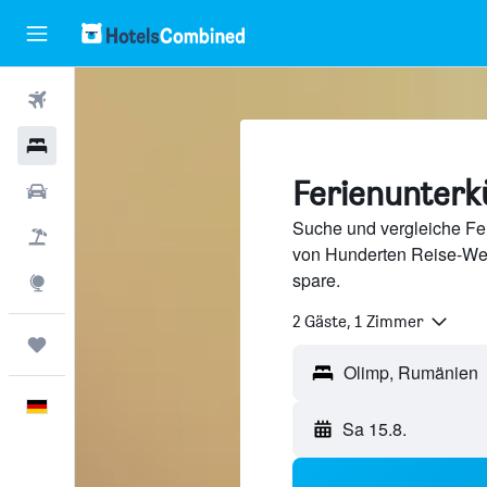
Flüge
Hotels
Ferienunterk
Mietwagen
Suche und vergleiche Fer
Pauschalreisen
von Hunderten Reise-We
spare.
Explore
2 Gäste, 1 Zimmer
Trips
Deutsch
Sa 15.8.