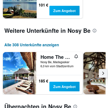
hat
101 €
1
Zum Angebot
Y-
Achse,
die
den
Weitere Unterkünfte in Nosy Be
durchschnittlichen
Zimmerpreis
anzeigt
Alle 308 Unterkünfte anzeigen
Home The Residence
Nosy Be, Madagaskar
6,0 km vom Stadtzentrum
185 €
Zum Angebot
Übernachten in Nosy Be