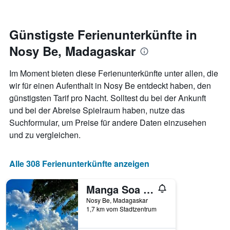
ändert,
je
näher
Günstigste Ferienunterkünfte in
das
Nosy Be, Madagaskar
Aufenthaltsdatum
rückt.
Das
Im Moment bieten diese Ferienunterkünfte unter allen, die
Diagramm
wir für einen Aufenthalt in Nosy Be entdeckt haben, den
hat
günstigsten Tarif pro Nacht. Solltest du bei der Ankunft
1
X-
und bei der Abreise Spielraum haben, nutze das
Achse,
Suchformular, um Preise für andere Daten einzusehen
die
und zu vergleichen.
die
Anzahl
der
Alle 308 Ferienunterkünfte anzeigen
Tage
vor
dem
Manga Soa Lodge
Aufenthalt
Nosy Be, Madagaskar
anzeigt
1,7 km vom Stadtzentrum
Das
Diagramm