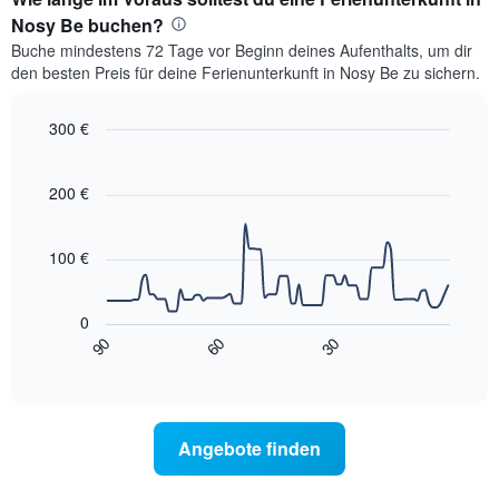
Nosy Be buchen?
Buche mindestens 72 Tage vor Beginn deines Aufenthalts, um dir
den besten Preis für deine Ferienunterkunft in Nosy Be zu sichern.
300 €
Line
Chart
graphic.
chart
with
200 €
90
data
points.
100 €
Das
folgende
0
Diagramm
90
60
30
zeigt,
End
of
wie
interactive
sich
chart
der
Preis
Angebote finden
für
ein
Zimmer