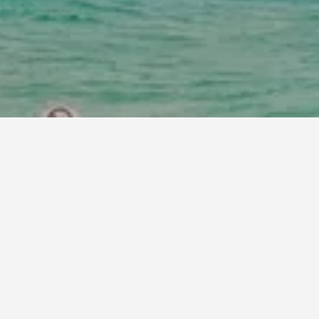
 Netanja
n Netanja.
est du eine Ferienunterkunft in Netanja
 Beginn deines Aufenthalts, um dir den besten
ft in Netanja zu sichern.