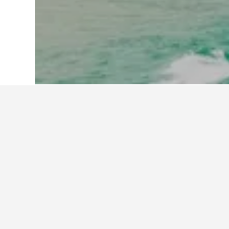
Start
Israel
10.125
Netanja
285
Ne
Reiseinformatio
Finde mithilfe unserer datengestüt
An welchem Tag ist es am günst
in Netanja zu übernachten?
Der günstigste Tag, um in Netanja z
Andererseits können Reisende dami
meisten zu zahlen. Dann beträgt der