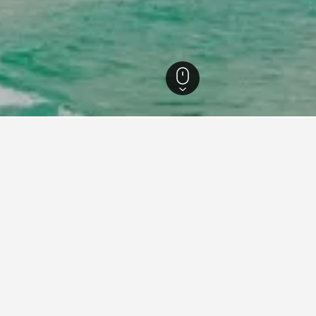
tanja
217
nen zu Ferienunterkünften in
zten Tipps auf HotelsCombined deine nächste Ferienunterkunft i
igsten, in einer Ferienunterkunft
Wie lange im Voraus sollt
buchen?
u übernachten, ist Samstag (101 €).
Buche mindestens 90 Tage vor
t rechnen, an einem Donnerstag am
Preis für deine Ferienunterkun
 durchschnittliche Übernachtungspreis