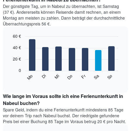
Der günstigste Tag, um in Nabeul zu übernachten, ist Samstag
(37 €). Andererseits können Reisende damit rechnen, an einem
Montag am meisten zu zahlen. Dann beträgt der durchschnittliche
Übernachtungspreis 56 €.
60 €
Bar
Chart
graphic.
40 €
chart
with
7
20 €
bars.
0
Das
So
Do
Mo
Fr
Di
Sa
Mi
folgende
End
of
Diagramm
interactive
zeigt
chart
den
Wie lange im Voraus sollte ich eine Ferienunterkunft in
durchschnittlichen
Nabeul buchen?
Preis
Spare Geld, indem du eine Ferienunterkunft mindestens 85 Tage
eines
vor deinem Trip nach Nabeul buchst. Der niedrigste gefundene
Zimmers
Preis bei einer Buchung 85 Tage im Voraus betrug 20 € pro Nacht.
für
den