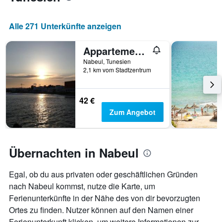
rückt.
Das
Diagramm
Alle 271 Unterkünfte anzeigen
hat
1
Appartement Nabeul Plage
X-
Achse,
Nabeul, Tunesien
die
2,1 km vom Stadtzentrum
die
Anzahl
der
42 €
Tage
Zum Angebot
vor
dem
Aufenthalt
anzeigt
Übernachten in Nabeul
Das
Diagramm
hat
Egal, ob du aus privaten oder geschäftlichen Gründen
1
nach Nabeul kommst, nutze die Karte, um
Y-
Ferienunterkünfte in der Nähe des von dir bevorzugten
Achse,
Ortes zu finden. Nutzer können auf den Namen einer
die
den
Ferienunterkunft klicken, um weitere Informationen zur