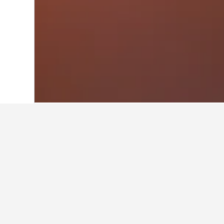
Start
Portugal
98.822
Nordportugal
22
Weitere Unterkü
Alle 87 Unterkünfte anzeigen