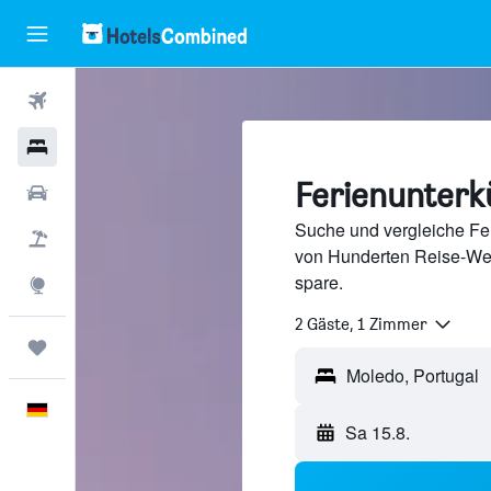
Flüge
Hotels
Ferienunterk
Mietwagen
Suche und vergleiche Fer
Pauschalreisen
von Hunderten Reise-We
spare.
Explore
2 Gäste, 1 Zimmer
Trips
Deutsch
Sa 15.8.