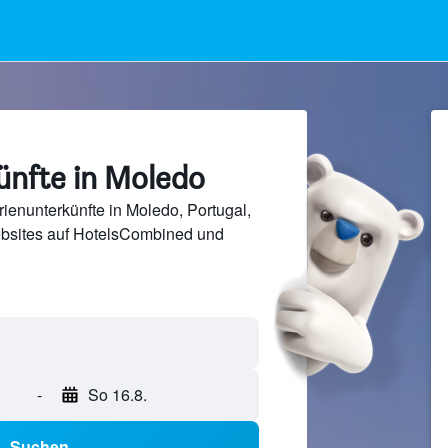
ünfte in Moledo
ienunterkünfte in Moledo, Portugal,
bsites auf HotelsCombined und
-
So 16.8.
Suchen