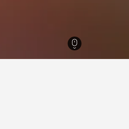
.005
Distrikt Viana do Castelo
2.823
Moledo
87
Moledo
79
nfte in Moledo