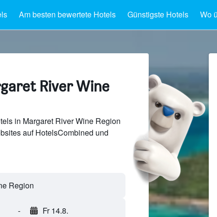
ls
Am besten bewertete Hotels
Günstigste Hotels
Wo ü
rgaret River Wine
tels in Margaret River Wine Region
bsites auf HotelsCombined und
-
Fr 14.8.