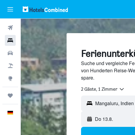
Flüge
Hotels
Ferienunterk
Mietwagen
Suche und vergleiche Fer
Pauschalreisen
von Hunderten Reise-We
spare.
Explore
2 Gäste, 1 Zimmer
Trips
Deutsch
Do 13.8.