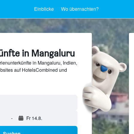
Einblicke
Wo übernachten?
ünfte in Mangaluru
ienunterkünfte in Mangaluru, Indien,
bsites auf HotelsCombined und
-
Fr 14.8.
Suchen