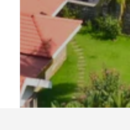
Start
Indien
192.262
Karnataka
14.79