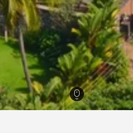
5
Mangaluru
382
Mangaluru
156