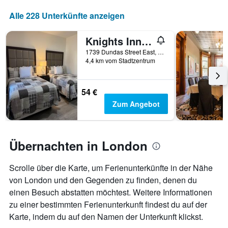
Das
Alle 228 Unterkünfte anzeigen
Diagramm
hat
1
Knights Inn London Airport
X-
1739 Dundas Street East, London, ON, Kanada
Achse,
4,4 km vom Stadtzentrum
die
die
Anzahl
54 €
der
Zum Angebot
Tage
vor
dem
Aufenthalt
Übernachten in London
anzeigt
Das
Diagramm
Scrolle über die Karte, um Ferienunterkünfte in der Nähe
hat
von London und den Gegenden zu finden, denen du
1
Y-
einen Besuch abstatten möchtest. Weitere Informationen
Achse,
zu einer bestimmten Ferienunterkunft findest du auf der
die
Karte, indem du auf den Namen der Unterkunft klickst.
den