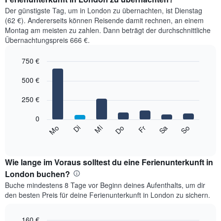
Der günstigste Tag, um in London zu übernachten, ist Dienstag
(62 €). Andererseits können Reisende damit rechnen, an einem
Montag am meisten zu zahlen. Dann beträgt der durchschnittliche
Übernachtungspreis 666 €.
750 €
Bar
Chart
graphic.
500 €
chart
with
7
250 €
bars.
0
Das
Mi
Do
Fr
Sa
So
Mo
Di
folgende
End
of
Diagramm
interactive
zeigt
chart
den
Wie lange im Voraus solltest du eine Ferienunterkunft in
durchschnittlichen
London buchen?
Preis
Buche mindestens 8 Tage vor Beginn deines Aufenthalts, um dir
eines
den besten Preis für deine Ferienunterkunft in London zu sichern.
Zimmers
für
den
160 €