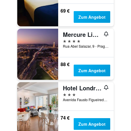
69 €
Zum Angebot
Mercure Lisboa Almada
4 Sterne
Rua Abel Salazar, 9 - Pragal, Almada, Distrikt Setúbal, Portugal
88 €
Zum Angebot
Hotel Londres Cascais / Estoril Seaside
3 Sterne
Avenida Fausto Figueiredo, 279, Estoril, Estoril, Region Lissabon, Portugal
74 €
Zum Angebot