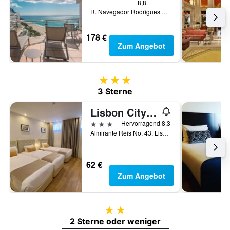
8,8
R. Navegador Rodrigues Soromenho D2, Sesimbra, Distrikt Setúbal, Portugal
178 €
Zum Angebot
3 Sterne
3 Sterne
Lisbon City Apartments & Suites by City Hotels
3 Sterne
Hervorragend 8,3
Almirante Reis No. 43, Lissabon, Region Lissabon, Portugal
62 €
Zum Angebot
2 Sterne
2 Sterne oder weniger