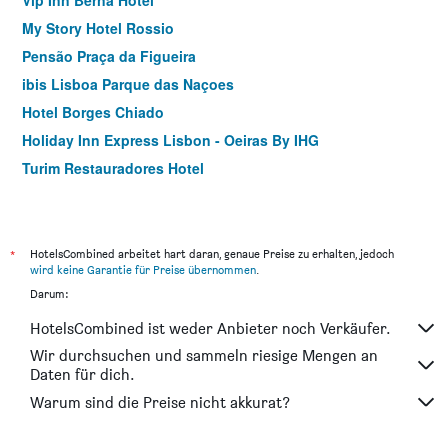
Vip Inn Berna Hotel
My Story Hotel Rossio
Pensão Praça da Figueira
ibis Lisboa Parque das Naçoes
Hotel Borges Chiado
Holiday Inn Express Lisbon - Oeiras By IHG
Turim Restauradores Hotel
Hotel Inn Rossio
Inn Bairro Alto Ba Sweet
Rossio Suites
*
HotelsCombined arbeitet hart daran, genaue Preise zu erhalten, jedoch
wird keine Garantie für Preise übernommen
.
Lost Lisbon :: Chiado House
Darum:
Lisbon São Bento Hotel
HotelsCombined ist weder Anbieter noch Verkäufer.
Fenicius Charme Hotel
Wir durchsuchen und sammeln riesige Mengen an
Ibis Styles Lisboa Centro Liberdade NE
Daten für dich.
ibis Styles Lisboa Centro Marquês de Pombal
Warum sind die Preise nicht akkurat?
Hotel Roma