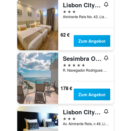
Lisbon City Apartments & Suites by City Hotels
3 Sterne
Almirante Reis No. 43, Lissabon, Region Lissabon, Portugal
62 €
Zum Angebot
Sesimbra Oceanfront Hotel - Preferred Hotels and Resorts
5 Sterne
R. Navegador Rodrigues Soromenho D2, Sesimbra, Distrikt Setúbal, Portugal
178 €
Zum Angebot
Lisbon City Hotel
3 Sterne
Av. Almirante Reis, n 49, Lissabon, Region Lissabon, Portugal