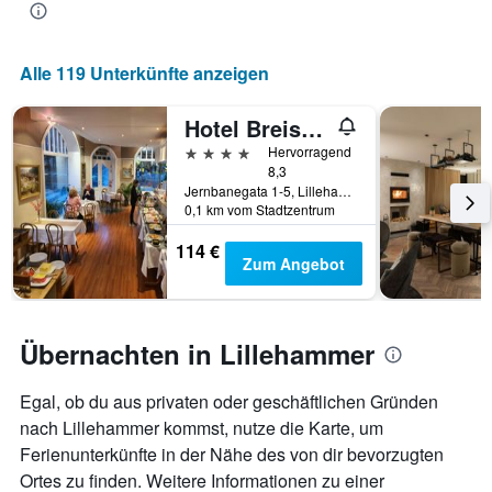
anzeigt.
Aufenthaltsdatum
rückt.
Das
Alle 119 Unterkünfte anzeigen
Diagramm
hat
1
Hotel Breiseth
X-
4 Sterne
Hervorragend
Achse,
8,3
die
Jernbanegata 1-5, Lillehammer, Oppland, Norwegen
die
0,1 km vom Stadtzentrum
Anzahl
der
114 €
Zum Angebot
Tage
vor
dem
Aufenthalt
Übernachten in Lillehammer
anzeigt
Das
Diagramm
Egal, ob du aus privaten oder geschäftlichen Gründen
hat
nach Lillehammer kommst, nutze die Karte, um
1
Y-
Ferienunterkünfte in der Nähe des von dir bevorzugten
Achse,
Ortes zu finden. Weitere Informationen zu einer