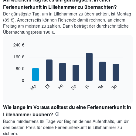
Ferienunterkunft in Lillehammer zu übernachten?
Der günstigste Tag, um in Lillehammer zu übernachten, ist Montag
(89 €). Andererseits können Reisende damit rechnen, an einem
Freitag am meisten zu zahlen. Dann beträgt der durchschnittliche
Übernachtungspreis 190 €.
240 €
Bar
Chart
graphic.
160 €
chart
with
7
80 €
bars.
0
Das
Mi
Do
Fr
Sa
So
Mo
Di
folgende
End
of
Diagramm
interactive
zeigt
chart
den
Wie lange im Voraus solltest du eine Ferienunterkunft in
durchschnittlichen
Lillehammer buchen?
Preis
Buche mindestens 68 Tage vor Beginn deines Aufenthalts, um dir
eines
den besten Preis für deine Ferienunterkunft in Lillehammer zu
Zimmers
sichern.
für