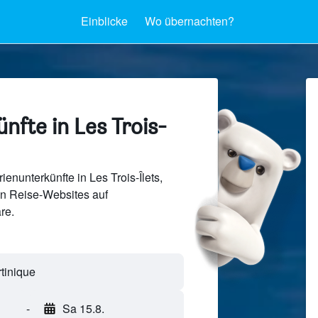
Einblicke
Wo übernachten?
nfte in Les Trois-
enunterkünfte in Les Trois-Îlets,
en Reise-Websites auf
re.
-
Sa 15.8.