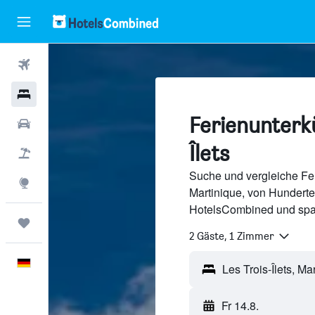
Flüge
Hotels
Ferienunterkü
Mietwagen
Îlets
Pauschalreisen
Suche und vergleiche Feri
Explore
Martinique, von Hundert
HotelsCombined und spa
Trips
2 Gäste, 1 Zimmer
Deutsch
Fr 14.8.