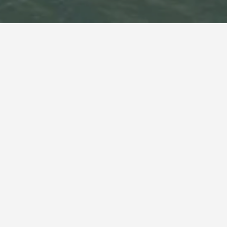
Les Trois-Îlets
Les Trois-Îlets.
est du eine Ferienunterkunft in Les
 Beginn deines Aufenthalts, um dir den besten
t in Les Trois-Îlets zu sichern.