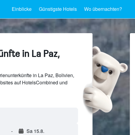
Einblicke
Günstigste Hotels
Wo übernachten?
nfte in La Paz,
ienunterkünfte in La Paz, Bolivien,
bsites auf HotelsCombined und
-
Sa 15.8.