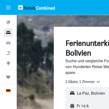
Flüge
Hotels
Ferienunterkü
Mietwagen
Bolivien
Pauschalreisen
Suche und vergleiche Fer
Explore
von Hunderten Reise-We
spare.
Trips
2 Gäste, 1 Zimmer
Deutsch
Fr 14.8.