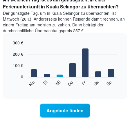
Ferienunterkunft in Kuala Selangor zu übernachten?
Der günstigste Tag, um in Kuala Selangor zu übernachten, ist
Mittwoch (26 €). Andererseits können Reisende damit rechnen, an
einem Freitag am meisten zu zahlen. Dann beträgt der
durchschnittliche Übernachtungspreis 257 €.
300 €
Bar
Chart
graphic.
200 €
chart
with
7
100 €
bars.
0
Das
Mi
Do
Fr
Sa
So
Mo
Di
folgende
End
of
Diagramm
interactive
zeigt
chart
den
durchschnittlichen
Angebote finden
Preis
eines
Zimmers
für