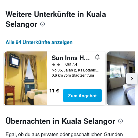
den
jeweiligen
Weitere Unterkünfte in Kuala
Wochentag.
Selangor
Das
Diagramm
hat
1
Alle 94 Unterkünfte anzeigen
X-
Achse,
Sun Inns Hotel Pasir Penambang
die
die
2 Sterne
Gut 7,4
Wochentage
No 35, Jalan 2, Ks Botanic, Kuala Selangor, Malaysia
anzeigt.
0,6 km vom Stadtzentrum
Das
Diagramm
11 €
hat
Zum Angebot
1
Y-
Achse,
die
Übernachten in Kuala Selangor
den
durchschnittlichen
Zimmerpreis
Egal, ob du aus privaten oder geschäftlichen Gründen