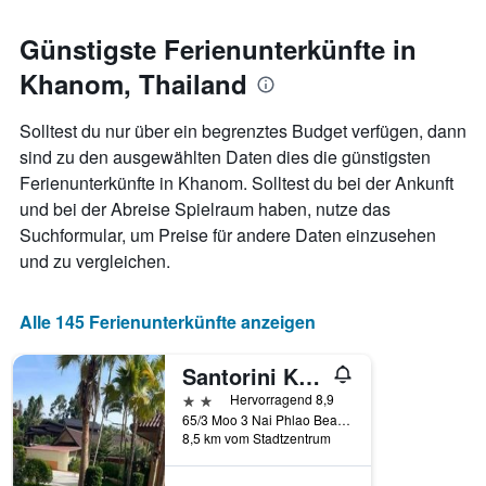
den
jeweiligen
Günstigste Ferienunterkünfte in
Wochentag.
Khanom, Thailand
Das
Diagramm
hat
Solltest du nur über ein begrenztes Budget verfügen, dann
1
sind zu den ausgewählten Daten dies die günstigsten
X-
Ferienunterkünfte in Khanom. Solltest du bei der Ankunft
Achse,
die
und bei der Abreise Spielraum haben, nutze das
die
Suchformular, um Preise für andere Daten einzusehen
Wochentage
und zu vergleichen.
anzeigt.
Das
Diagramm
Alle 145 Ferienunterkünfte anzeigen
hat
1
Y-
Santorini Khanom
Achse,
2 Sterne
Hervorragend 8,9
die
65/3 Moo 3 Nai Phlao Beach T.Khanom, Khanom, Thailand
den
8,5 km vom Stadtzentrum
durchschnittlichen
Zimmerpreis