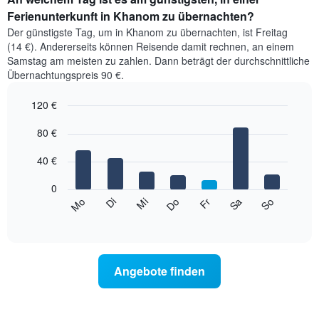
Ferienunterkunft in Khanom zu übernachten?
Der günstigste Tag, um in Khanom zu übernachten, ist Freitag
(14 €). Andererseits können Reisende damit rechnen, an einem
Samstag am meisten zu zahlen. Dann beträgt der durchschnittliche
Übernachtungspreis 90 €.
120 €
Bar
Chart
graphic.
80 €
chart
with
7
40 €
bars.
0
Das
Mi
Do
Fr
Sa
So
Mo
Di
folgende
End
of
Diagramm
interactive
zeigt
chart
den
durchschnittlichen
Angebote finden
Preis
eines
Zimmers
für