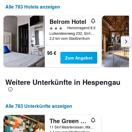
Alle 783 Hotels anzeigen
Belrom Hotel
3 Sterne
Hervorragend 8,3
Luikersteenweg 232, Sint-Truiden, Belgien
2,2 km vom Stadtzentrum
95 €
Zum Angebot
Weitere Unterkünfte in Hespengau
Alle 783 Unterkünfte anzeigen
The Green Elephant Hostel & Spa
11 Sint Maartenslaan, Maastricht, Limburg, Niederlande
1,1 km vom Stadtzentrum