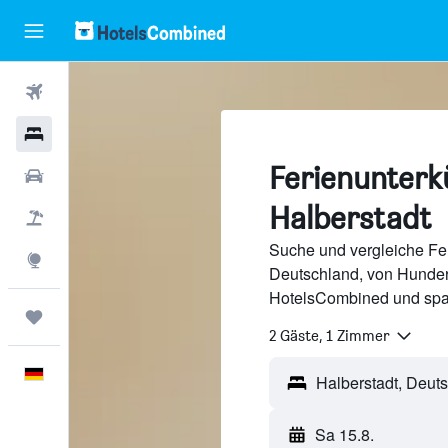
Flüge
Hotels
Ferienunterkü
Mietwagen
Halberstadt
Pauschalreisen
Suche und vergleiche Fer
Explore
Deutschland, von Hunder
HotelsCombined und spa
Trips
2 Gäste, 1 Zimmer
Deutsch
Sa 15.8.