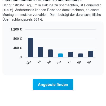
Der günstigste Tag, um in Hakuba zu übernachten, ist Donnerstag
(169 €). Andererseits können Reisende damit rechnen, an einem
Montag am meisten zu zahlen. Dann beträgt der durchschnittliche
Übernachtungspreis 864 €.
1.200 €
Bar
Chart
graphic.
800 €
chart
with
7
400 €
bars.
0
Das
Sa
Do
Di
So
Fr
Mi
Mo
folgende
End
of
Diagramm
interactive
zeigt
chart
den
durchschnittlichen
Angebote finden
Preis
eines
Zimmers
für
den