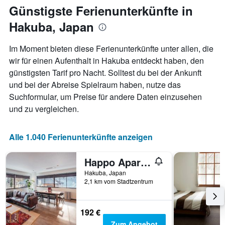
jeweiligen
Günstigste Ferienunterkünfte in
Wochentag.
Hakuba, Japan
Das
Diagramm
hat
Im Moment bieten diese Ferienunterkünfte unter allen, die
1
wir für einen Aufenthalt in Hakuba entdeckt haben, den
X-
günstigsten Tarif pro Nacht. Solltest du bei der Ankunft
Achse,
die
und bei der Abreise Spielraum haben, nutze das
die
Suchformular, um Preise für andere Daten einzusehen
Wochentage
und zu vergleichen.
anzeigt.
Das
Diagramm
Alle 1.040 Ferienunterkünfte anzeigen
hat
1
Y-
Happo Apartments
Achse,
Hakuba, Japan
die
2,1 km vom Stadtzentrum
den
durchschnittlichen
Zimmerpreis
192 €
anzeigt.
Zum Angebot