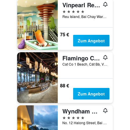
Vinpearl Resort & Spa Ha Long
5 Sterne
Reu Island, Bai Chay Ward, Ha Long, Vietnam
75 €
Zum Angebot
Flamingo Cat Ba beach resort
Cat Co 1 Beach, Cát Bà, Vietnam
88 €
Zum Angebot
Wyndham Legend Halong Hotel
5 Sterne
No. 12 Halong Street, Bai Chay, Ha Long, Vietnam