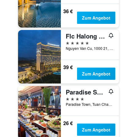
36 €
Zum Angebot
Flc Halong Bay Golf Club & Luxury Resort
5 Sterne
Nguyen Van Cu, 1000 21, Ha Long, Vietnam
39 €
Zum Angebot
Paradise Suites Hotel
4 Sterne
Paradise Town, Tuan Chau Island, Ha Long, Vietnam
26 €
Zum Angebot