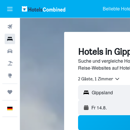
Beliebte Hote
Flüge
Hotels
Hotels in Gip
Mietwagen
Suche und vergleiche Ho
Pauschalreisen
Reise-Websites auf Hote
Explore
2 Gäste, 1 Zimmer
Trips
Fr 14.8.
Deutsch