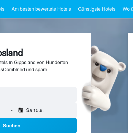
ls
Am besten bewertete Hotels
Günstigste Hotels
Wo ü
psland
tels in Gippsland von Hunderten
lsCombined und spare.
-
Sa 15.8.
Suchen